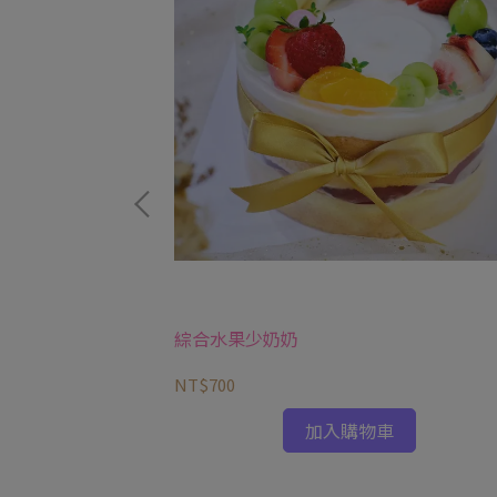
馬卡龍+水果）
綜合水果少奶奶
NT$700
加入購物車