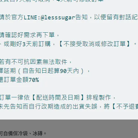
內食用完畢。
，可自備保冷袋、冰磚。