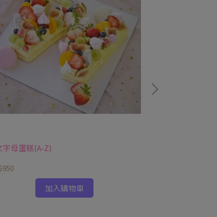
字母蛋糕(A-Z)
大人的數字蛋糕
$950
NT$880
加入購物車