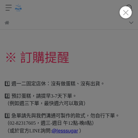
※ 訂購提醒
1️⃣ 週一二固定店休：沒有做蛋糕、沒有出貨。
2️⃣ 預訂蛋糕，請提早3-7天下單。
（例如週三下單，最快週六可以取貨）
3️⃣ 急單請先與我們溝通可製作的款式，勿自行下單。
（02-82317605，週三-週日 午12點-晚8點）
@lesssugar
（或於官方LINE詢問:
）