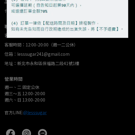
品牌故事
店家資訊
我的帳戶
退款政策
隱私政策
服務條款
付款資訊
紅利點數使用規則
2026減點糖甜點徽章
聯絡資訊
客服專線：(02)8231-7605
客服時間：12:00-20:00（週一二公休）
信箱：lesssugar241@gmail.com
地址：新北市永和區保福路二段41號1樓
營業時間
週一、二 固定公休
週三～五 12:00-20:00
週六、日 13:00-20:00
官方LINE:
@lesssugar