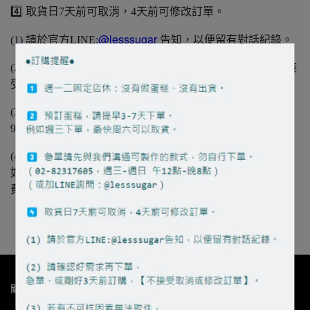
4️⃣ 取貨日7天前可取消，4天前可修改訂單。
@lesssugar
(1) 請於官方LINE:
告知，以便留有對話紀錄。
(2) 請確認好需求再下單，急單、或剛好3天前訂購，【不接
受取消或修改訂單】。
(3) 若有不可抗因素無法取件，可選擇延期（自告知日起算
90天內），或退還訂單金額70%
(4) 訂單一律依【配送時間及日期】排程製作，
如有未先告知而自行改期造成的出貨失誤，將【不予退
費】。
關於我們