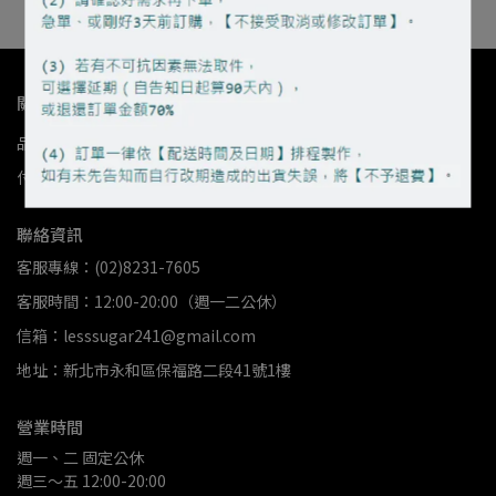
關於我們
品牌故事
店家資訊
我的帳戶
退款政策
隱私政策
服務條款
付款資訊
紅利點數使用規則
2026減點糖甜點徽章
聯絡資訊
客服專線：(02)8231-7605
客服時間：12:00-20:00（週一二公休）
信箱：lesssugar241@gmail.com
地址：新北市永和區保福路二段41號1樓
營業時間
週一、二 固定公休
週三～五 12:00-20:00