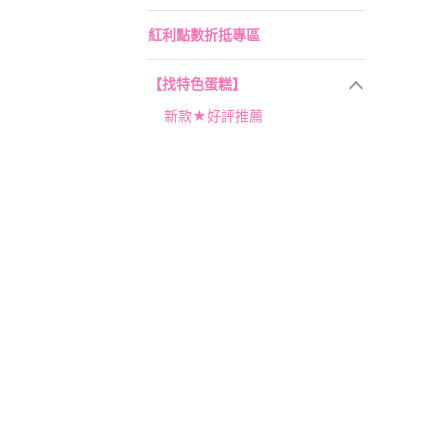
紅利點數折抵專區
【找特色蛋糕】
新款★好評推薦
4吋蛋糕
大蛋糕才夠吃（10/12吋）
大尺寸：12吋
蛋奶素專區
芋頭控
水果多一點
巧克力系列
【加購專區】
重要提醒＆常見問題