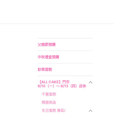
蛋奶素專區
父親節預購
中秋禮盒預購
鈔票蛋糕
【ALL CAKE】門市
8/10（ㄧ）～ 8/13（四）店休
千層蛋糕
精選商品
生日蛋糕 專區/